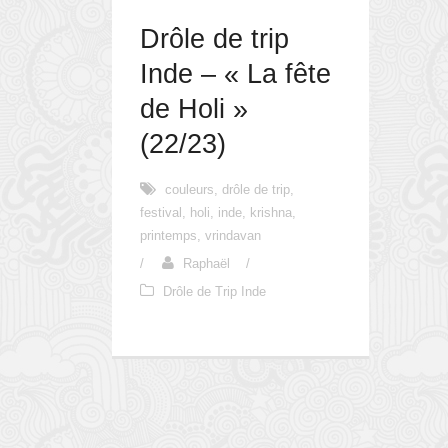
Drôle de trip
Inde – « La fête
de Holi »
(22/23)
couleurs
,
drôle de trip
,
festival
,
holi
,
inde
,
krishna
,
printemps
,
vrindavan
/
Raphaël
/
Drôle de Trip Inde