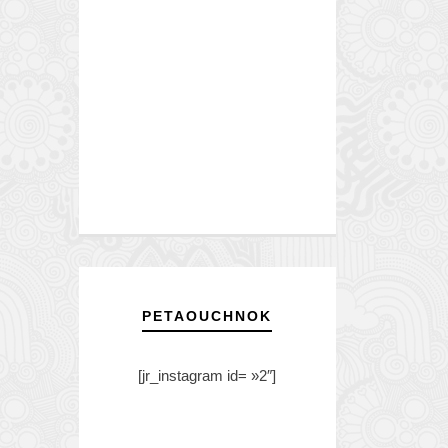
PETAOUCHNOK
[jr_instagram id= »2″]