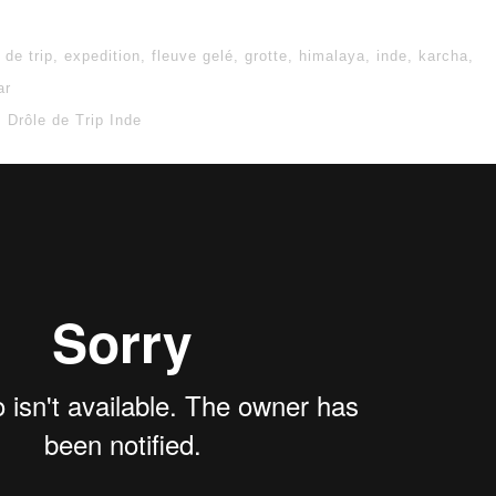
 de trip
,
expedition
,
fleuve gelé
,
grotte
,
himalaya
,
inde
,
karcha
,
ar
Drôle de Trip Inde