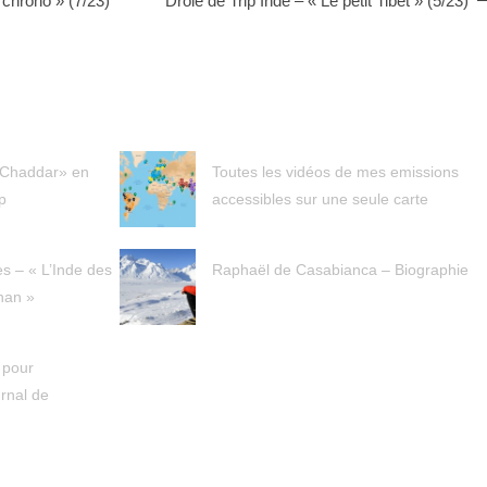
 chrono » (7/23)
Drôle de Trip Inde – « Le petit Tibet » (5/23)
 Chaddar» en
Toutes les vidéos de mes emissions
p
accessibles sur une seule carte
s – « L’Inde des
Raphaël de Casabianca – Biographie
han »
 pour
urnal de