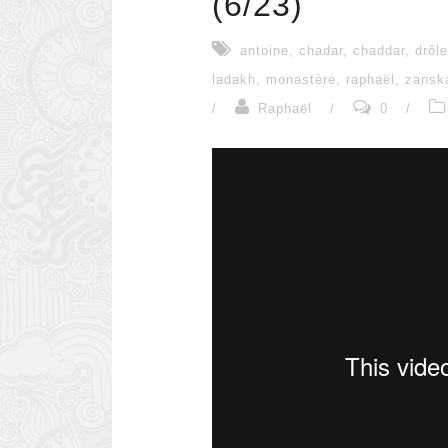
(6/23)
antoine
,
chadar
,
chaddar
,
drôle
ladakh
,
monastère
,
raphaël
,
zansk
/
Raphaël
/
0
/