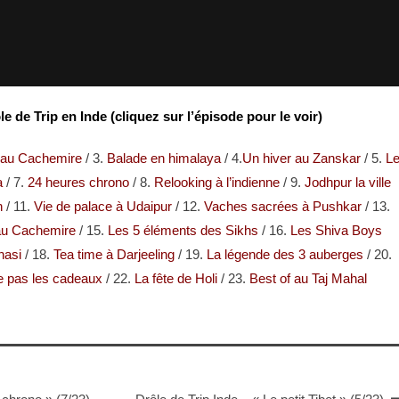
e de Trip en Inde (cliquez sur l’épisode pour le voir)
 au Cachemire
/ 3.
Balade en himalaya
/ 4.
Un hiver au Zanskar
/ 5.
L
a
/ 7.
24 heures chrono
/ 8.
Relooking à l’indienne
/ 9.
Jodhpur la ville
n
/ 11.
Vie de palace à Udaipur
/ 12.
Vaches sacrées à Pushkar
/ 13.
 au Cachemire
/ 15.
Les 5 éléments des Sikhs
/ 16.
Les Shiva Boys
nasi
/ 18.
Tea time à Darjeeling
/ 19.
La légende des 3 auberges
/ 20.
e pas les cadeaux
/ 22.
La fête de Holi
/ 23.
Best of au Taj Mahal