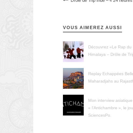
Drôle de Trip Inde – « 24 heures
VOUS AIMEREZ AUSSI
Découvrez «Le Rap du
Himalaya – Drôle de Tri
Replay Echappées Belle
Maharadjahs au Rajast
Mon interview asiatique
« l’Antichambre », le jo
SciencesPo.