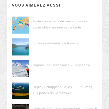
VOUS AIMEREZ AUSSI
Toutes les vidéos de mes emissions
accessibles sur une seule carte
« Idées week-end » à Annecy
Raphaël de Casabianca – Biographie
Replay Echappées Belles – « Le Brésil,
aux portes de l’Amazonie »
Drôle de Trip Amérique du Sud – « Lost in