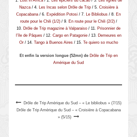
1.
Lost in Africa
/ 2.
Les épiciers du cacao
/ 3.
Les lignes de
Nazca
/ 4.
Les Incas selon Drôle de Trip
/ 5.
Croisière à
Copacabana
/ 6.
Expédition Potosi
/ 7.
Le Bibliobus
/ 8.
En
route pour le Chili (1/2)
/ 9.
En route pour le Chili (2/2)
/
10.
Drôle de Trip magazine à Valparaiso
/ 11.
Prisonnier de
l’île de Pâques
/ 12.
Cargo en Patagonie
/ 13.
Demeures en
Or
/ 14.
Tango à Buenos Aires
/ 15.
Te quiero so mucho
Et enfin la version longue (52mn) de
Drôle de Trip en
Amérique du Sud
Drôle de Trip Amérique du Sud – « Le bibliobus » (7/15)
Drôle de Trip Amérique du Sud – « Croisière à Copacabana
» (5/15)