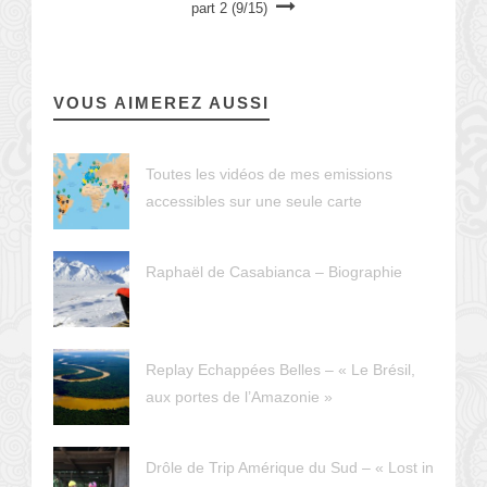
part 2 (9/15)
VOUS AIMEREZ AUSSI
Toutes les vidéos de mes emissions
accessibles sur une seule carte
Raphaël de Casabianca – Biographie
Replay Echappées Belles – « Le Brésil,
aux portes de l’Amazonie »
Drôle de Trip Amérique du Sud – « Lost in