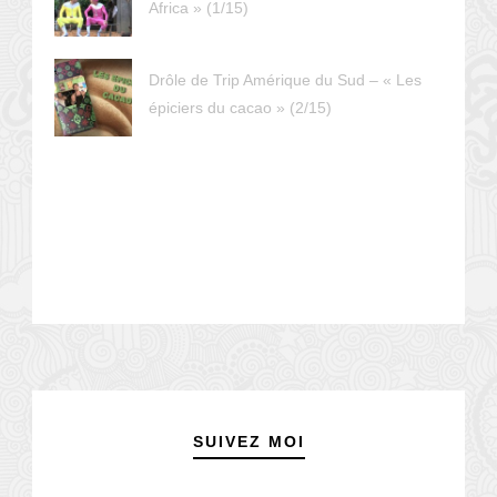
Africa » (1/15)
Drôle de Trip Amérique du Sud – « Les
épiciers du cacao » (2/15)
SUIVEZ MOI