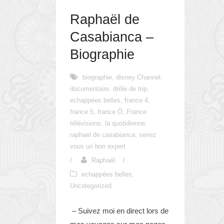
Raphaël de
Casabianca –
Biographie
biographie
,
disney Channel
,
documentaire
,
drôle de trip
,
echappées belles
,
france 4
,
france 5
,
france Ô
,
France
télévisions
,
la quotidienne
,
raphael de casabianca
,
seriez
vous un bon expert
/
Raphaël
/
echappées belles
,
Uncategorized
– Suivez moi en direct lors de