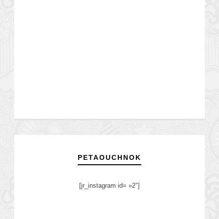
PETAOUCHNOK
[jr_instagram id= »2″]