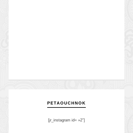
PETAOUCHNOK
[jr_instagram id= »2″]