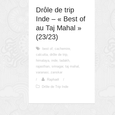
Drôle de trip
Inde – « Best of
au Taj Mahal »
(23/23)
best of
,
cachemire
,
calcutta
,
drôle de trip
,
himalaya
,
inde
,
ladakh
,
rajasthan
,
srinagar
,
taj mahal
,
varanasi
,
zanskar
/
Raphaël
/
Drôle de Trip Inde