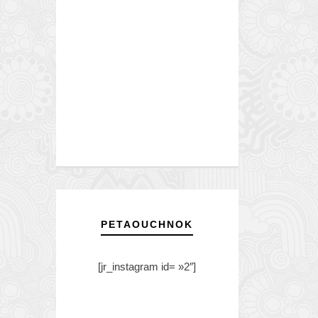
PETAOUCHNOK
[jr_instagram id= »2″]