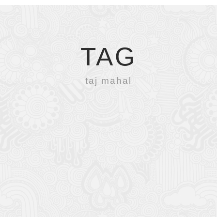
TAG
taj mahal