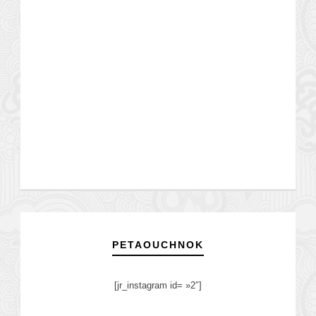
PETAOUCHNOK
[jr_instagram id= »2″]