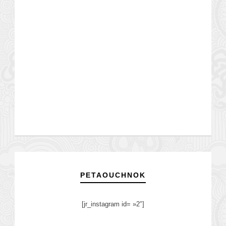
PETAOUCHNOK
[jr_instagram id= »2″]