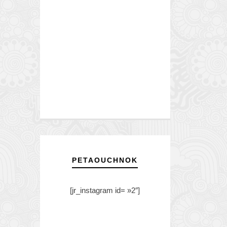
PETAOUCHNOK
[jr_instagram id= »2″]