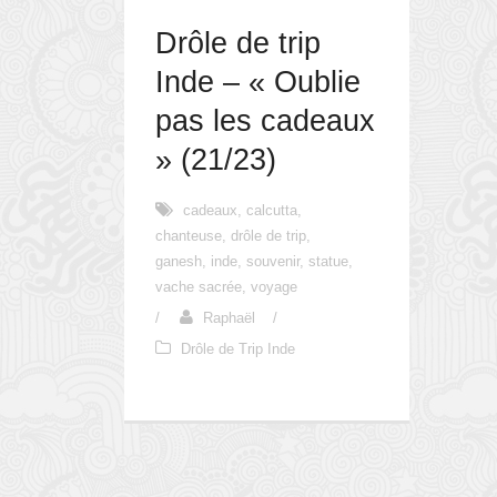
Drôle de trip
Inde – « Oublie
pas les cadeaux
» (21/23)
cadeaux
,
calcutta
,
chanteuse
,
drôle de trip
,
ganesh
,
inde
,
souvenir
,
statue
,
vache sacrée
,
voyage
/
Raphaël
/
Drôle de Trip Inde