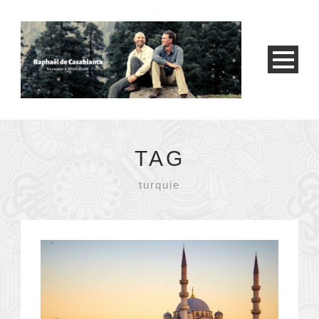
TAG
turquie