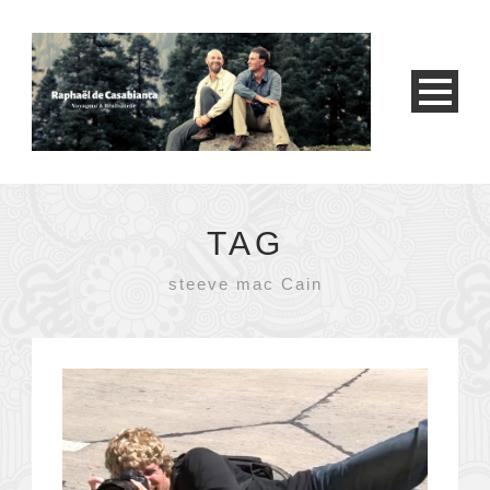
TAG
steeve mac Cain