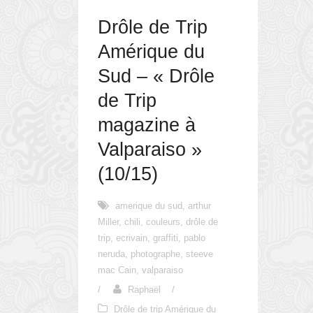
Drôle de Trip
Amérique du
Sud – « Drôle
de Trip
magazine à
Valparaiso »
(10/15)
amerique du sud
,
arthur
Miller
,
chili
,
couleurs
,
drôle de
trip
,
ecrivain
,
graffiti
,
pablo
neruda
,
photographe
,
steeve
mac Cain
,
valparaiso
/
Raphaël
/
Drôle de trip Amérique du