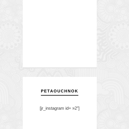
PETAOUCHNOK
[jr_instagram id= »2″]