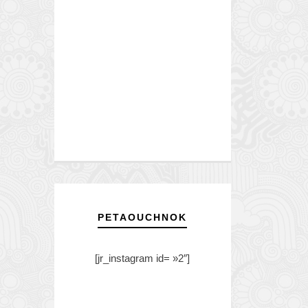
PETAOUCHNOK
[jr_instagram id= »2″]