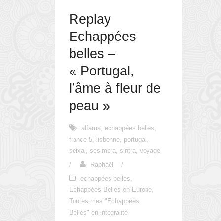
Replay
Echappées
belles –
« Portugal,
l’âme à fleur de
peau »
alfama
,
echappées belles
,
france 5
,
lisbonne
,
portugal
,
seixal
,
sesimbra
,
sintra
,
voyage
/
Raphaël
/
echappées belles
,
Echappées Belles en Europe
,
Toutes mes "Echappées
Belles" en integralité