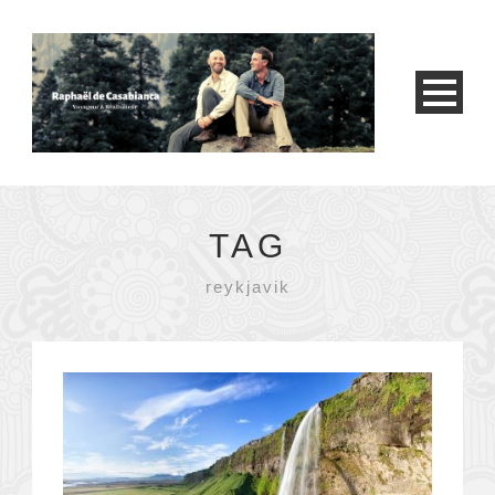
TAG
reykjavik