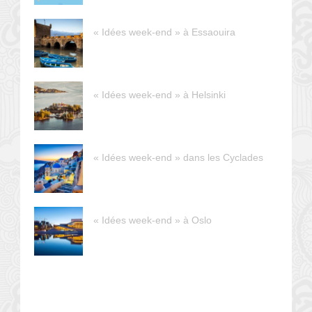
« Idées week-end » à Essaouira
« Idées week-end » à Helsinki
« Idées week-end » dans les Cyclades
« Idées week-end » à Oslo