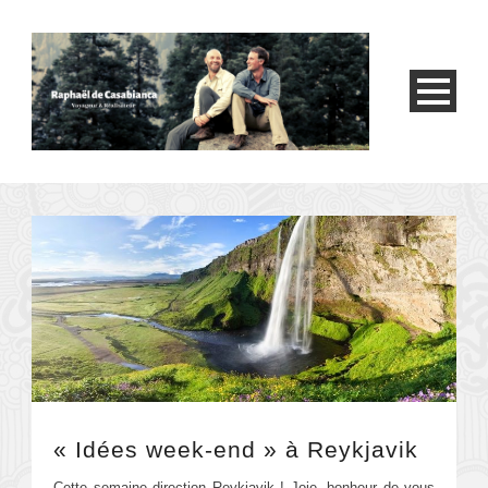
« Idées week-end » à Reykjavik
Cette semaine direction Reykjavik ! Joie, bonheur de vous