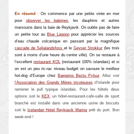
En résumé
:
On commence par une petite virée en mer
pour
observer les baleines
, les dauphins et autres
marsouins dans la baie de Reykjavik. On oublie pas de faire
un petite tour au
Blue Lagoon
pour apprécier les sources
d’eau chaude volcanique en passant par la magnifique
cascade de
Seljalandsfoss
et le
Geyser
Strokkur
(les trois
sont à moins d’une heure du centre ville). On se restaure à
l’excellent
restaurant KOL
(restaurant 100% islandais) et si
on est un peu ric-rac niveau budget on savoure le meilleur
hot-dog d’Europe chez
Baejarins Beztu Pylsur
. Allez voir
l’Association des Grands Mères tricoteuses
d’Islande pour
ramener le pull typique islandais. Pour les hôtels deux
options soit le
KEX
, un hôtel-restaurant-café-salle de sport
branché est installé dans une ancienne usine de biscuits
soit le
Icelandair Hotel Reykjavik Marina
prêt du port. Bon
week-end !