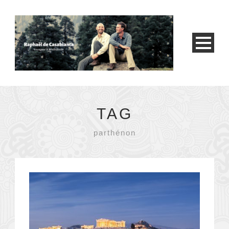
TAG
parthénon