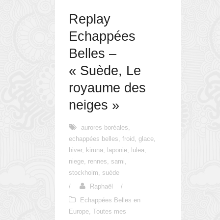
Replay
Echappées
Belles –
« Suède, Le
royaume des
neiges »
aurores boréales
,
echappées belles
,
froid
,
glace
,
hiver
,
kiruna
,
laponie
,
lulea
,
niege
,
rennes
,
sami
,
stockholm
,
suède
/
Raphaël
/
Echappées Belles en
Europe
,
Toutes mes