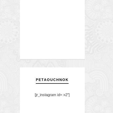
PETAOUCHNOK
[jr_instagram id= »2″]