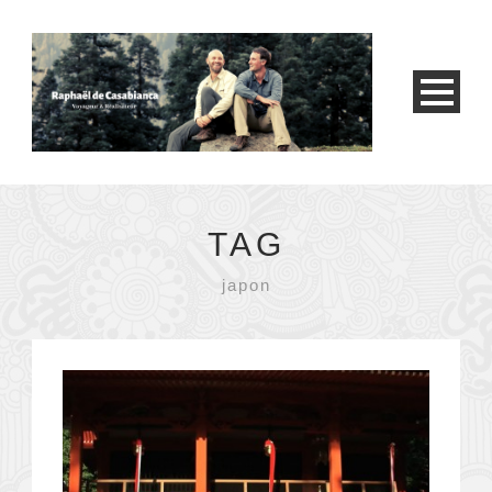
TAG
japon