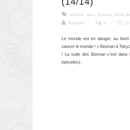
(14/14)
antoine
,
asie
,
bioman
,
drôle de
Raphaël
/
0
/
Dr
Le monde est en danger, au bord d
sauver le monde ! « Bioman à Tokyo 
! La suite des Bioman c’est dans
épisodes).