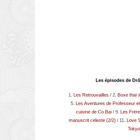
Les épisodes de Drôl
1.
Les Retrouvailles
/ 2.
Boxe thaï
5.
Les Aventures de Professeur et
cuisine de Co Bai
/ 9.
Les Frèr
manuscrit céleste (2/2)
/ 11.
Love S
Tokyo