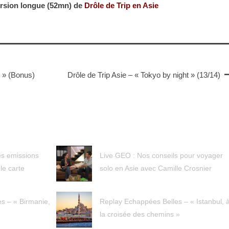
version longue (52mn) de
Drôle de Trip en Asie
r » (Bonus)
Drôle de Trip Asie – « Tokyo by night » (13/14)
es emissions
Live GEO : Nos conseils pour voyager
le carte
solo en Asie avec Camille Crosnier
s – « Birmanie,
Replay Echappées Belles – « Istanbul, 
la croisée des chemins »