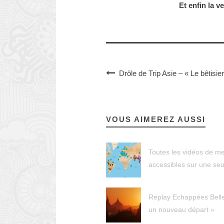
Et enfin la 
Drôle de Trip Asie – « Le bêtisie
VOUS AIMEREZ AUSSI
Toutes les vidéos de m
accessibles sur une seu
Replay Echappées Belle
un nouveau départ »