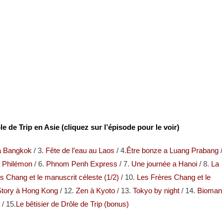
e de Trip en Asie (cliquez sur l’épisode pour le voir)
 à Bangkok
/ 3.
Fête de l’eau au Laos
/ 4.
Être bonze a Luang Prabang
 Philémon
/ 6.
Phnom Penh Express
/ 7.
Une journée a Hanoi
/ 8.
La
es Chang et le manuscrit céleste (1/2)
/ 10.
Les Frères Chang et le
tory à Hong Kong
/ 12.
Zen à Kyoto
/ 13.
Tokyo by night
/ 14.
Bioma
/ 15.
Le bêtisier de Drôle de Trip (bonus)