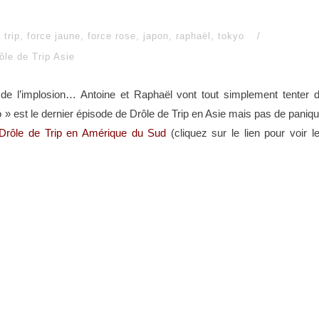
 trip
,
force jaune
,
force rose
,
japon
,
raphaël
,
tokyo
/
ôle de Trip Asie
e l’implosion… Antoine et Raphaël vont tout simplement tenter 
» est le dernier épisode de Drôle de Trip en Asie mais pas de paniq
Drôle de Trip en Amérique du Sud
(cliquez sur le lien pour voir l