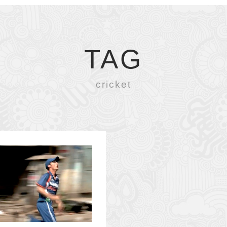
TAG
cricket