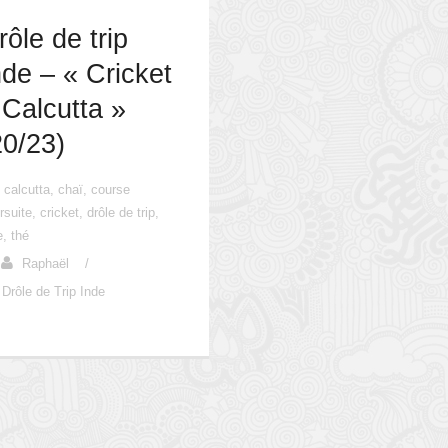
rôle de trip
nde – « Cricket
 Calcutta »
20/23)
calcutta
,
chaï
,
course
rsuite
,
cricket
,
drôle de trip
,
e
,
thé
Raphaël
/
Drôle de Trip Inde