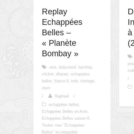
Replay
D
Echappées
I
Belles –
à
« Planète
(
Bombay »
pou
asie
,
bollywood
,
bombay
,
ind
cricket
,
dharavi
,
echappées
/
belles
,
france 5
,
inde
,
mariage
,
slum
/
Raphaël
/
echappées belles
,
Echappées Belles en Asie
,
Echappées Belles saison 8
,
Toutes mes "Echappées
Belles" en integralité