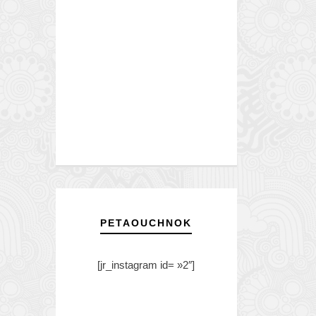
PETAOUCHNOK
[jr_instagram id= »2″]