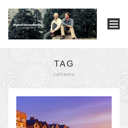
TAG
calvados