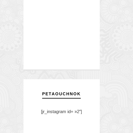
PETAOUCHNOK
[jr_instagram id= »2″]