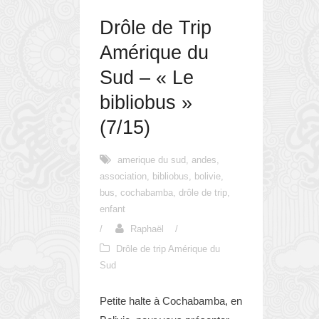
Drôle de Trip
Amérique du
Sud – « Le
bibliobus »
(7/15)
amerique du sud
,
andes
,
association
,
bibliobus
,
bolivie
,
bus
,
cochabamba
,
drôle de trip
,
enfant
/
Raphaël
/
Drôle de trip Amérique du
Sud
Petite halte à Cochabamba, en