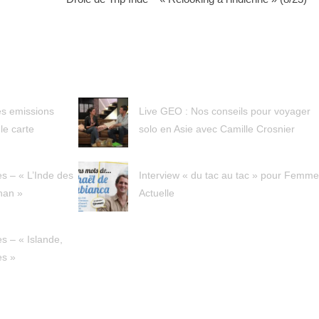
es emissions
Live GEO : Nos conseils pour voyager
le carte
solo en Asie avec Camille Crosnier
s – « L’Inde des
Interview « du tac au tac » pour Femm
han »
Actuelle
s – « Islande,
es »