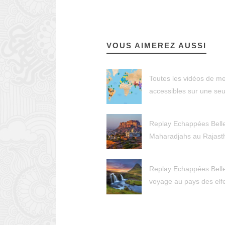
VOUS AIMEREZ AUSSI
Toutes les vidéos de m
accessibles sur une seu
Replay Echappées Belle
Maharadjahs au Rajast
Replay Echappées Belle
voyage au pays des elf