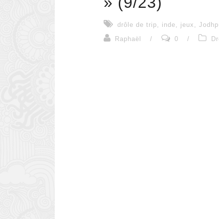
» (9/23)
drôle de trip
,
inde
,
jeux
,
Jodhp
Raphaël
/
0
/
Dr