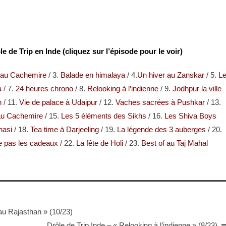
e de Trip en Inde (cliquez sur l’épisode pour le voir)
 au Cachemire
/ 3.
Balade en himalaya
/ 4.
Un hiver au Zanskar
/ 5.
L
a
/ 7.
24 heures chrono
/ 8.
Relooking à l’indienne
/ 9.
Jodhpur la ville
n
/ 11.
Vie de palace à Udaipur
/ 12.
Vaches sacrées à Pushkar
/ 13.
 au Cachemire
/ 15.
Les 5 éléments des Sikhs
/ 16.
Les Shiva Boys
nasi
/ 18.
Tea time à Darjeeling
/ 19.
La légende des 3 auberges
/ 20.
e pas les cadeaux
/ 22.
La fête de Holi
/ 23.
Best of au Taj Mahal
 au Rajasthan » (10/23)
Drôle de Trip Inde – « Relooking à l’indienne » (8/23)