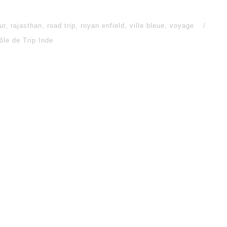
ur
,
rajasthan
,
road trip
,
royan enfield
,
ville bleue
,
voyage
/
ôle de Trip Inde