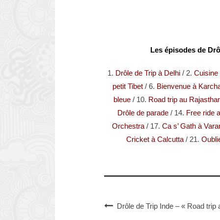
Les épisodes de Drôl
1.
Drôle de Trip à Delhi
/ 2.
Cuisine
petit Tibet
/ 6.
Bienvenue à Karch
bleue
/ 10.
Road trip au Rajastha
Drôle de parade
/ 14.
Free ride
Orchestra
/ 17.
Ca s’ Gath à Vara
Cricket à Calcutta
/ 21.
Oubli
Drôle de Trip Inde – « Road trip