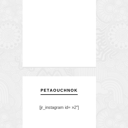
PETAOUCHNOK
[jr_instagram id= »2″]