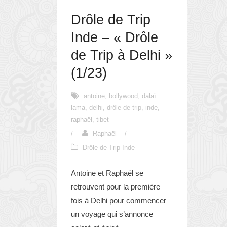
Drôle de Trip
Inde – « Drôle
de Trip à Delhi »
(1/23)
antoine
,
bollywood
,
dalaï
lama
,
delhi
,
drôle de trip
,
inde
,
raphaël
,
tibet
/
Raphaël
/
Drôle de Trip Inde
Antoine et Raphaël se
retrouvent pour la première
fois à Delhi pour commencer
un voyage qui s’annonce