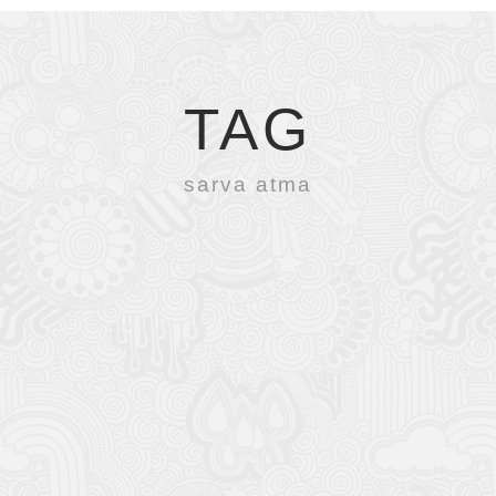
TAG
sarva atma