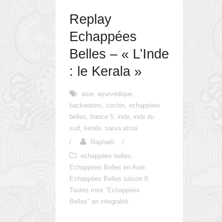
Replay
Echappées
Belles – « L’Inde
: le Kerala »
asie
,
ayurvédique
,
backwaters
,
cochin
,
echappées
belles
,
france 5
,
inde
,
inde du
sud
,
kerala
,
sarva atma
/
Raphaël
/
echappées belles
,
Echappées Belles en Asie
,
Echappées Belles saison 8
,
Toutes mes "Echappées
Belles" en integralité