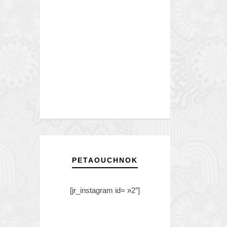
PETAOUCHNOK
[jr_instagram id= »2″]