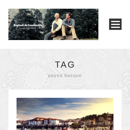
TAG
paysa basque