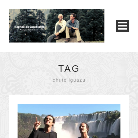
TAG
chute iguazu