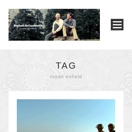
TAG
royan enfield