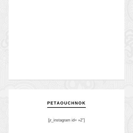
PETAOUCHNOK
[jr_instagram id= »2″]