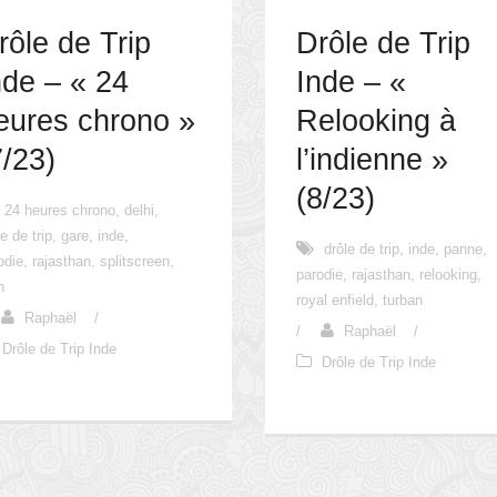
rôle de Trip
Drôle de Trip
nde – « 24
Inde – «
eures chrono »
Relooking à
7/23)
l’indienne »
(8/23)
24 heures chrono
,
delhi
,
le de trip
,
gare
,
inde
,
drôle de trip
,
inde
,
panne
,
odie
,
rajasthan
,
splitscreen
,
parodie
,
rajasthan
,
relooking
,
n
royal enfield
,
turban
Raphaël
/
/
Raphaël
/
Drôle de Trip Inde
Drôle de Trip Inde