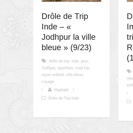
Drôle de Trip
D
Inde – «
I
Jodhpur la ville
t
bleue » (9/23)
R
(
drôle de trip
,
inde
,
jeux
,
Jodhpur
,
rajasthan
,
road trip
,
royan enfield
,
ville bleue
,
raj
voyage
enf
/
Raphaël
/
/
Drôle de Trip Inde