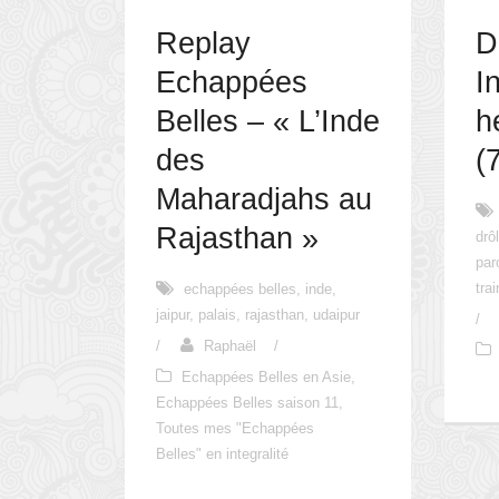
Replay
D
Echappées
I
Belles – « L’Inde
h
des
(
Maharadjahs au
Rajasthan »
drô
par
trai
echappées belles
,
inde
,
jaipur
,
palais
,
rajasthan
,
udaipur
/
/
Raphaël
/
Echappées Belles en Asie
,
Echappées Belles saison 11
,
Toutes mes "Echappées
Belles" en integralité