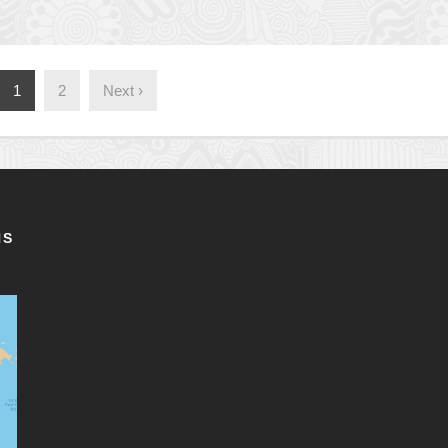
1
2
Next ›
NS