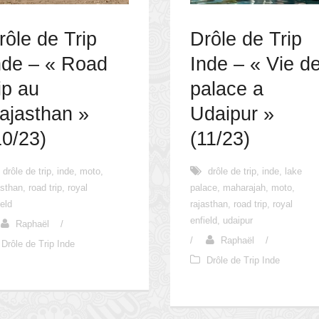
rôle de Trip
Drôle de Trip
nde – « Road
Inde – « Vie d
rip au
palace a
ajasthan »
Udaipur »
10/23)
(11/23)
drôle de trip
,
inde
,
moto
,
drôle de trip
,
inde
,
lake
asthan
,
road trip
,
royal
palace
,
maharajah
,
moto
,
ield
rajasthan
,
road trip
,
royal
enfield
,
udaipur
Raphaël
/
/
Raphaël
/
Drôle de Trip Inde
Drôle de Trip Inde