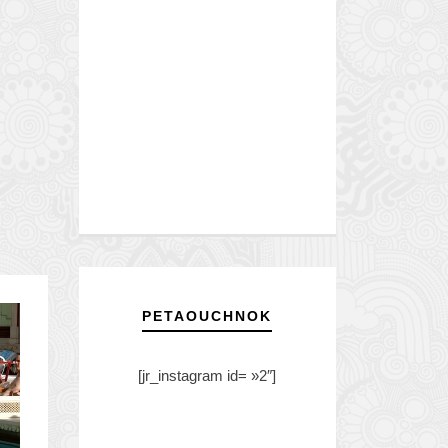
PETAOUCHNOK
[jr_instagram id= »2″]