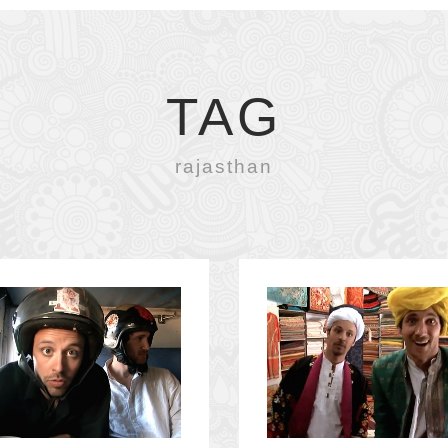
TAG
rajasthan