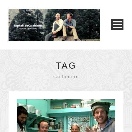
TAG
cachemire