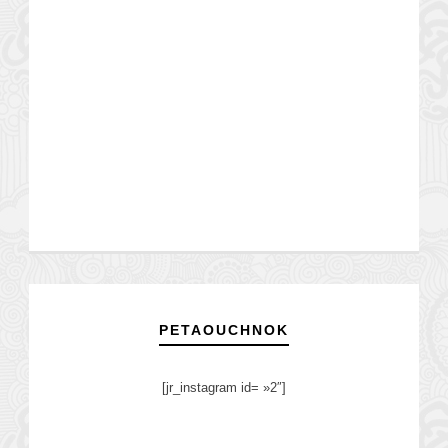
PETAOUCHNOK
[jr_instagram id= »2″]