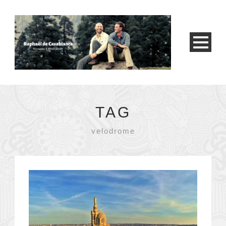
TAG
velodrome