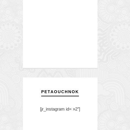
PETAOUCHNOK
[jr_instagram id= »2″]