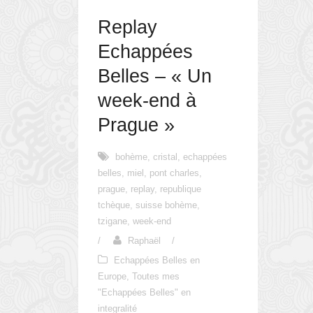
Replay
Echappées
Belles – « Un
week-end à
Prague »
bohème
,
cristal
,
echappées
belles
,
miel
,
pont charles
,
prague
,
replay
,
republique
tchèque
,
suisse bohème
,
tzigane
,
week-end
/
Raphaël
/
Echappées Belles en
Europe
,
Toutes mes
"Echappées Belles" en
integralité