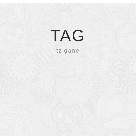
TAG
tzigane