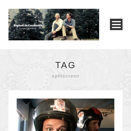
TAG
splitscreen