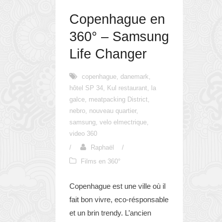
Copenhague en
360° – Samsung
Life Changer
copenhague
,
danemark
,
hôtel SP 34
,
Kul restaurant
,
la
galce
,
meatpacking District
,
nebro
,
nouveau quartier
,
samsung
,
velo elmectrique
,
video 360
/
Raphaël
/
Films en 360°
Copenhague est une ville où il
fait bon vivre, eco-résponsable
et un brin trendy. L’ancien