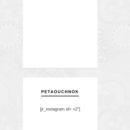
PETAOUCHNOK
[jr_instagram id= »2″]