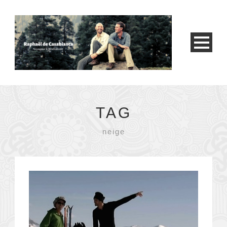
TAG
neige