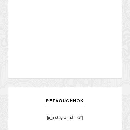
PETAOUCHNOK
[jr_instagram id= »2″]