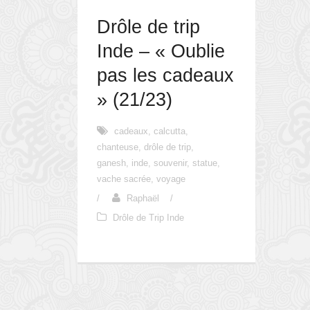
Drôle de trip
Inde – « Oublie
pas les cadeaux
» (21/23)
cadeaux
,
calcutta
,
chanteuse
,
drôle de trip
,
ganesh
,
inde
,
souvenir
,
statue
,
vache sacrée
,
voyage
/
Raphaël
/
Drôle de Trip Inde