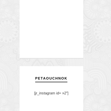
PETAOUCHNOK
[jr_instagram id= »2″]