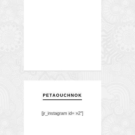
PETAOUCHNOK
[jr_instagram id= »2″]