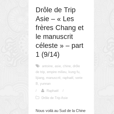
Drôle de Trip
Asie – « Les
frères Chang et
le manuscrit
céleste » – part
1 (9/14)
antoine
,
asie
,
chine
,
drôle
de trip
,
empire milieu
,
kung fu
,
lijiang
,
manuscrit
,
raphaël
,
serie
B
,
yunnan
/
Raphaël
/
Drôle de Trip Asie
Nous voilà au Sud de la Chine