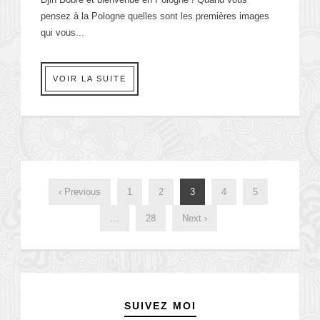
pensez à la Pologne quelles sont les premières images
qui vous...
VOIR LA SUITE
‹ Previous
1
2
3
4
5
…
28
Next ›
SUIVEZ MOI