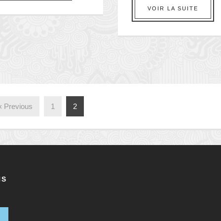
VOIR LA SUITE
‹ Previous
1
2
NS