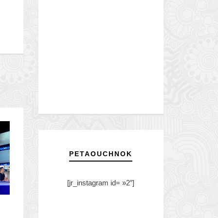
PETAOUCHNOK
[jr_instagram id= »2″]