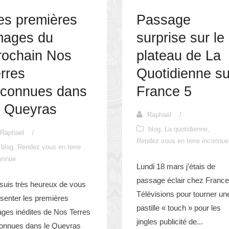
es premières
Passage
mages du
surprise sur le
rochain Nos
plateau de La
erres
Quotidienne su
nconnues dans
France 5
e Queyras
Raphaël
/
blog
,
La quotidienne
,
Raphaël
/
Rendez vous en terre inconnue
blog
,
Rendez vous en terre
onnue
Lundi 18 mars j’étais de
passage éclair chez France
suis très heureux de vous
Télévisions pour tourner un
senter les premières
pastille « touch » pour les
ges inédites de Nos Terres
jingles publicité de...
connues dans le Queyras