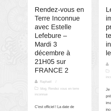
Rendez-vous en
L
Terre Inconnue
i
avec Estelle
p
Lefebure –
t
Mardi 3
i
décembre à
l
21H05 sur
FRANCE 2
inc
Raphaël
/
blog
,
Rendez vous en terre
Je 
inconnue
pré
ima
C’est officiel ! La date de
in