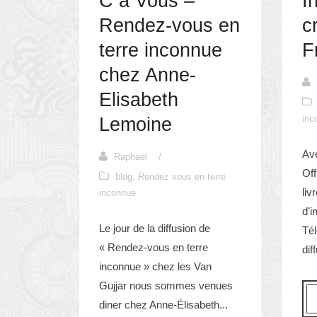
C à Vous –
I
Rendez-vous en
c
terre inconnue
F
chez Anne-
Elisabeth
inc
Lemoine
Av
Raphaël
/
Of
blog
,
Rendez vous en terre
liv
inconnue
d’i
Le jour de la diffusion de
Tél
« Rendez-vous en terre
dif
inconnue » chez les Van
Gujjar nous sommes venues
diner chez Anne-Élisabeth...