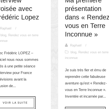
nterview
Ma première
roisée avec
présentation
rédéric Lopez
dans « Rendez
vous en Terre
Raphaël
/
Inconnue »
blog
,
Rendez vous en terre
onnue
Raphaël
/
blog
,
Rendez vous en terre
ec Frédéric LOPEZ –
inconnue
ficiel nous nous sommes
rés à une petite séance
Je suis très fier et ému de
nterview pour France
reprendre cette fabuleuse
évisions avant la
aventure qu’est « Rendez-
fusion de...
vous en Terre Inconnue ».
Inventée et incarnée par...
VOIR LA SUITE