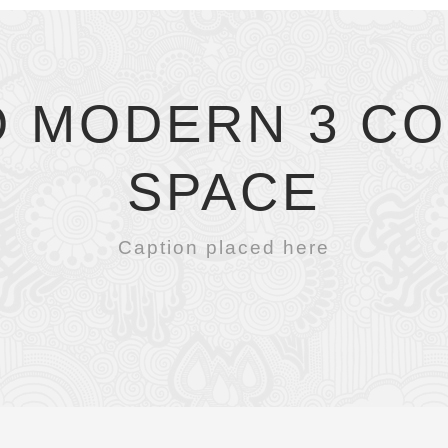
O MODERN 3 CO
SPACE
Caption placed here