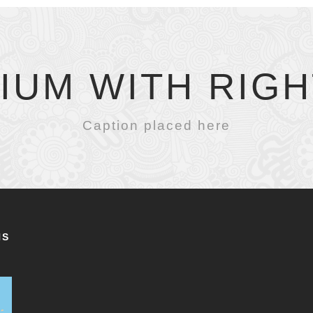
IUM WITH RIGH
Caption placed here
NS