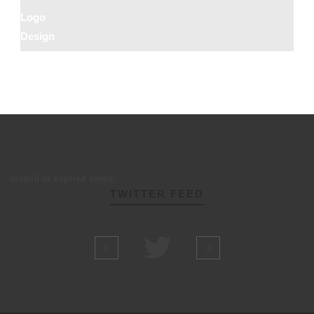
Logo
Design
Invalid or expired token.
TWITTER FEED